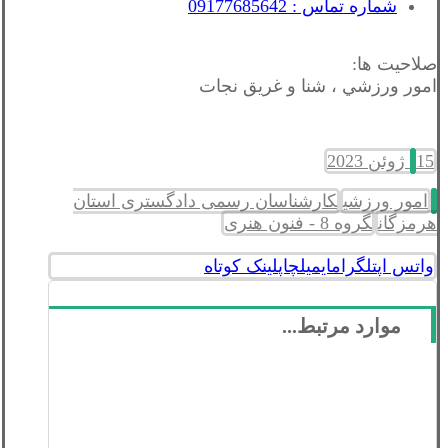
شماره تماس : 09177685642
صلاحیت ها:
امور ورزشي ، شنا و غريق نجات
15 ژوئن 2023
امور ورزشی
کارشناسان رسمی دادگستری استان
هرمزگان
گروه 8 - فنون هنری
واتس اپ
تلگرام
ایمیل
چاپ
لینک کوتاه
موارد مرتبط...