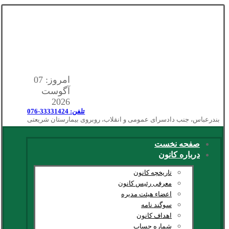
امروز: 07
آگوست
2026
تلفن: 33331424-076
بندرعباس، جنب دادسرای عمومی و انقلاب، روبروی بیمارستان شریعتی
صفحه نخست
درباره کانون
تاریخچه کانون
معرفی رئیس کانون
اعضاء هیئت مدیره
سوگند نامه
اهداف کانون
شماره حساب