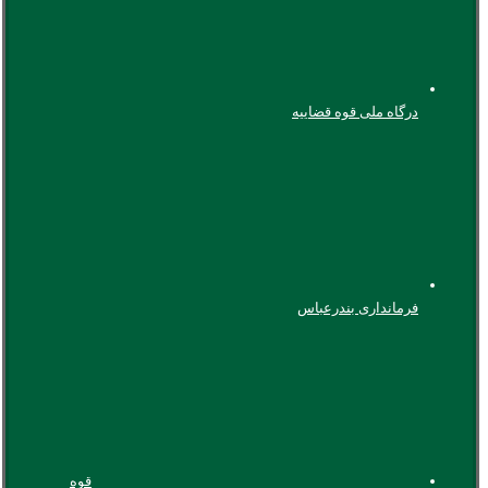
درگاه ملی قوه قضاییه
فرمانداری بندرعباس
قوه