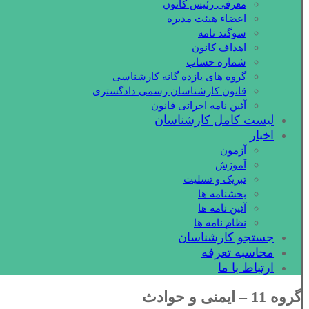
معرفی رئیس کانون
اعضاء هیئت مدیره
سوگند نامه
اهداف کانون
شماره حساب
گروه های یازده گانه کارشناسی
قانون کارشناسان رسمی دادگستری
آئین نامه اجرائی قانون
لیست کامل کارشناسان
اخبار
آزمون
آموزش
تبریک و تسلیت
بخشنامه ها
آئین نامه ها
نظام نامه ها
جستجو کارشناسان
محاسبه تعرفه
ارتباط با ما
گروه 11 – ایمنی و حوادث