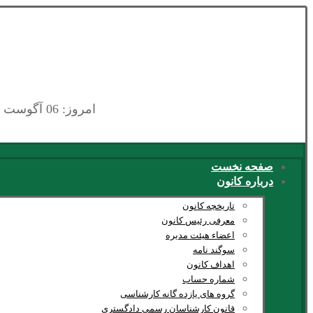
امروز: 06 آگوست 2026
صفحه نخست
درباره کانون
تاریخچه کانون
معرفی رئیس کانون
اعضاء هیئت مدیره
سوگند نامه
اهداف کانون
شماره حساب
گروه های یازده گانه کارشناسی
قانون کارشناسان رسمی دادگستری