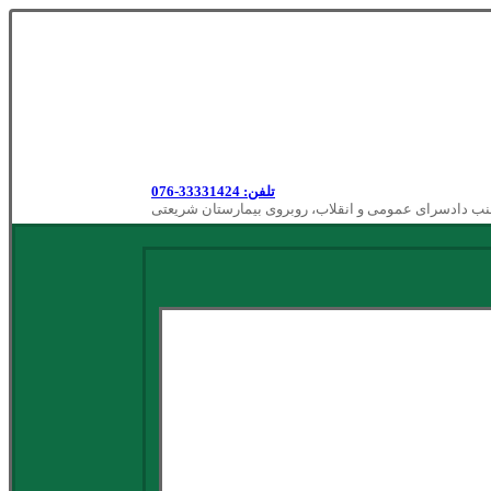
تلفن: 33331424-076
نب دادسرای عمومی و انقلاب، روبروی بیمارستان شریعتی