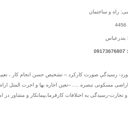
ی: راه و ساختمان
4
 بندرعباس
09
آورد- رسيدگي صورت كاركرد – تشخيص حسن انجام كار ، تعيي
راضی مسکونی تبصره …. –تعین اجاره بها و اجرت المثل ارا
جارت-رسیدگی به اختلافات کارفرما،پیمانکار و مشاور در ام