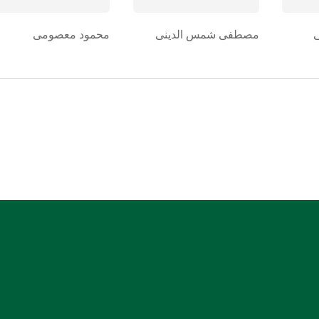
مصطفی شمس الدینی
محمود معصومی
شماره حساب بانک ملی بنام کانون کارشناسان رسمی
دادگستری استان هرمزگان
0106355925003