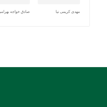
مهدی کریمی نیا
صادق خواجه بهرامی
:: نشانی: بندرعباس، جنب دادسرای عمومی و انقلاب، روبروی
بیمارستان شریعتی
:: کدپستی: 7914936899