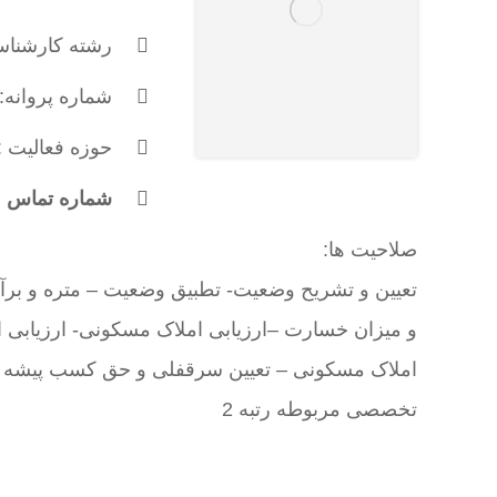
رشته کارشناس
شماره پروانه: 456
حوزه فعالیت :
شماره تماس : 173676807
صلاحیت ها:
تعيين و تشريح وضعيت- تطبيق وضعيت – متره و بر
و ميزان خسارت –ارزیابی املاک مسکونی- ارزیابی ا
املاک مسکونی – تعیین سرقفلی و حق کسب پیشه و ت
تخصصی مربوطه رتبه 2