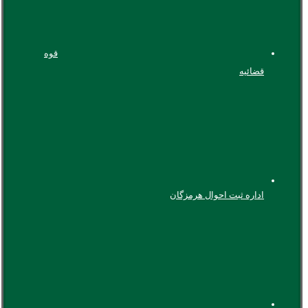
قوه
قضائیه
اداره ثبت احوال هرمزگان