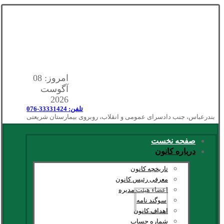
امروز: 08
آگوست
2026
تلفن: 33331424-076
بندرعباس، جنب دادسرای عمومی و انقلاب، روبروی بیمارستان شریعتی
صفحه نخست
درباره کانون
تاریخچه کانون
معرفی رئیس کانون
اعضاء هیئت مدیره
سوگند نامه
اهداف کانون
شماره حساب