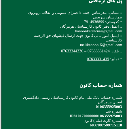
پل های ارتباطی
:: نشانی: بندرعباس، جنب دادسرای عمومی و انقلاب، روبروی
بیمارستان شریعتی
:: کدپستی: 7914936899
:: ایمیل دفتر کانون کارشناسان هرمزگان
kanoonkarshenas@gmail.com
:: ایمیل امور مالی کانون جهت ارسال فیشهای حق الزحمه
کارشناسی
malikanoon.K@gmail.com
:: تلفن:
07633331424
–
07633344336
:: نمابر:
07633331435
شماره حساب کانون
شماره حساب بانک ملی بنام کانون کارشناسان رسمی دادگستری
استان هرمزگان
0106355925003
شماره شبا
IR810170000000106355925003
شماره کارت (ملی) کانون
6037997599715118