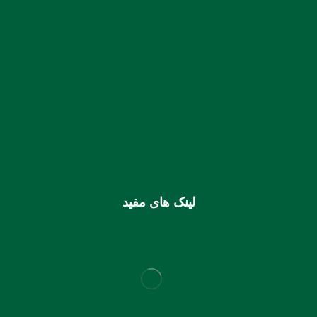
شماره حساب بانک ملی بنام کانون کارشناسان رسمی دادگستری
استان هرمزگان
0106355925003
شماره شبا
IR810170000000106355925003
شماره کارت (ملی) کانون
6037997599715118
لینک های مفید