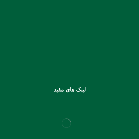
شماره حساب بانک ملی بنام کانون کارشناسان رسمی دادگستری
استان هرمزگان
0106355925003
شماره شبا
IR810170000000106355925003
شماره کارت (ملی) کانون
6037997599715118
لینک های مفید