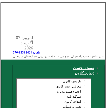
امروز: 07
آگوست
2026
تلفن: 33331424-076
بندرعباس، جنب دادسرای عمومی و انقلاب، روبروی بیمارستان شریعتی
صفحه نخست
درباره کانون
تاریخچه کانون
معرفی رئیس کانون
اعضاء هیئت مدیره
سوگند نامه
اهداف کانون
شماره حساب