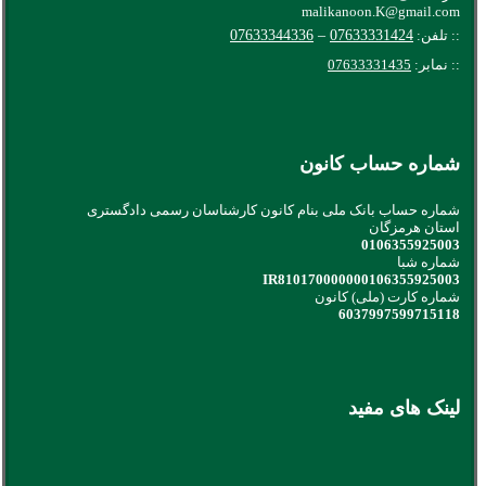
malikanoon.K@gmail.com
:: تلفن:
07633331424
–
07633344336
:: نمابر:
07633331435
شماره حساب کانون
شماره حساب بانک ملی بنام کانون کارشناسان رسمی دادگستری
استان هرمزگان
0106355925003
شماره شبا
IR810170000000106355925003
شماره کارت (ملی) کانون
6037997599715118
لینک های مفید