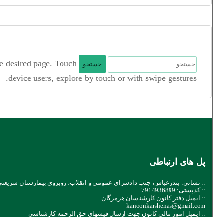
جستجو
he desired page. Touch
برای:
device users, explore by touch or with swipe gestures.
پل های ارتباطی
:: نشانی: بندرعباس، جنب دادسرای عمومی و انقلاب، روبروی بیمارستان شریعتی
:: کدپستی: 7914936899
:: ایمیل دفتر کانون کارشناسان هرمزگان
kanoonkarshenas@gmail.com
:: ایمیل امور مالی کانون جهت ارسال فیشهای حق الزحمه کارشناسی