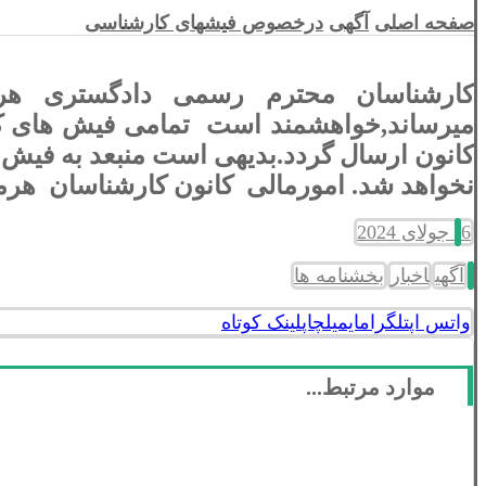
صفحه اصلی
آگهی
درخصوص فیشهای کارشناسی
کارشناسان محترم رسمی دادگستری هرم
کانون ارسال گردد.بدیهی است منبعد به فیش های
نخواهد شد.
امورمالی کانون کارشناسان هرم
6 جولای 2024
آگهی
اخبار
بخشنامه ها
واتس اپ
تلگرام
ایمیل
چاپ
لینک کوتاه
موارد مرتبط...