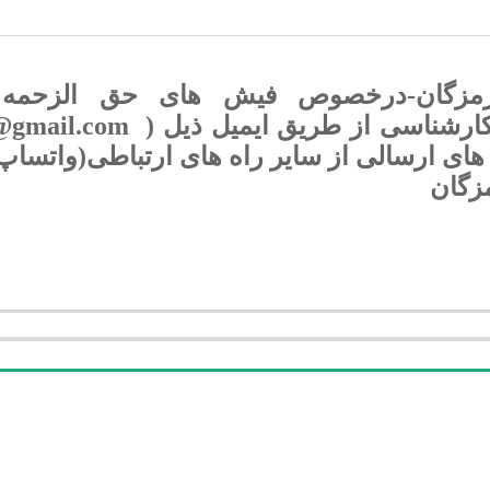
زگان-درخصوص فیش های حق الزحمه کا
 ارسالی از سایر راه های ارتباطی(واتساپ، روب
زگان