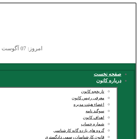
امروز: 07 آگوست 2026
صفحه نخست
درباره کانون
تاریخچه کانون
معرفی رئیس کانون
اعضاء هیئت مدیره
سوگند نامه
اهداف کانون
شماره حساب
گروه های یازده گانه کارشناسی
قانون کارشناسان رسمی دادگستری