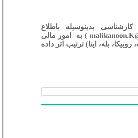
رشناسی بدینوسیله باطلاع
میرساند,خواهشمند است تمامی فیش های کارشناسی از طریق ایمیل ذیل ( malikanoon.K@gmail.com ) به امور مالی
یکا، بله، ایتا) ترتیب اثر داده