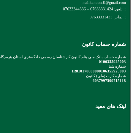
malikanoon.K@gmail.com
:: تلفن:
07633331424
–
07633344336
:: نمابر:
07633331435
شماره حساب کانون
شماره حساب بانک ملی بنام کانون کارشناسان رسمی دادگستری استان هرمزگا
0106355925003
شماره شبا
IR810170000000106355925003
شماره کارت (ملی) کانون
6037997599715118
لینک های مفید