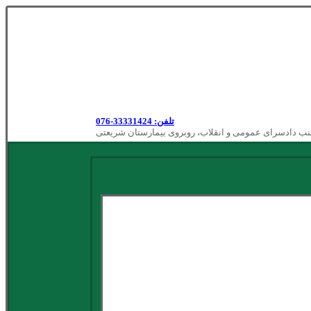
تلفن: 33331424-076
نب دادسرای عمومی و انقلاب، روبروی بیمارستان شریعتی