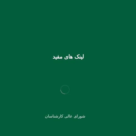
استان هرمزگان
0106355925003
شماره شبا
IR810170000000106355925003
شماره کارت (ملی) کانون
6037997599715118
لینک های مفید
شورای عالی کارشناسان