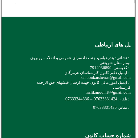
پل های ارتباطی
:: نشانی: بندرعباس، جنب دادسرای عمومی و انقلاب، روبروی
بیمارستان شریعتی
:: کدپستی: 7914936899
:: ایمیل دفتر کانون کارشناسان هرمزگان
kanoonkarshenas@gmail.com
:: ایمیل امور مالی کانون جهت ارسال فیشهای حق الزحمه
کارشناسی
malikanoon.K@gmail.com
:: تلفن:
07633331424
–
07633344336
:: نمابر:
07633331435
شماره حساب کانون