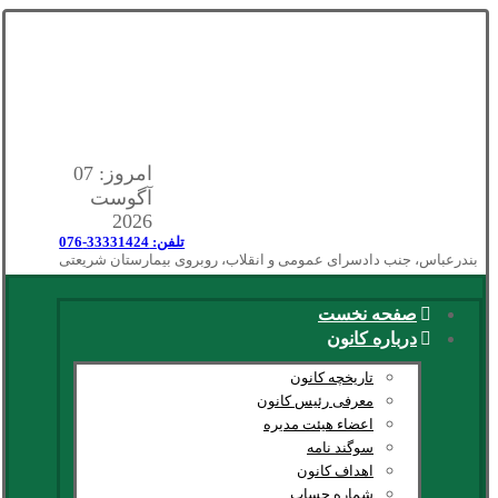
امروز: 07
آگوست
2026
تلفن: 33331424-076
بندرعباس، جنب دادسرای عمومی و انقلاب، روبروی بیمارستان شریعتی
صفحه نخست
درباره کانون
تاریخچه کانون
معرفی رئیس کانون
اعضاء هیئت مدیره
سوگند نامه
اهداف کانون
شماره حساب