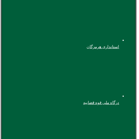
استانداری هرمزگان
درگاه ملی قوه قضاییه