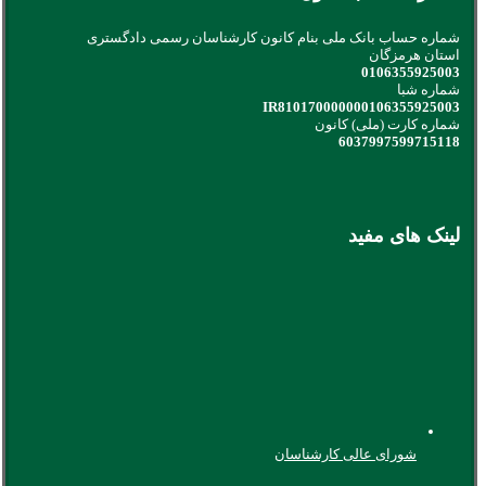
شماره حساب بانک ملی بنام کانون کارشناسان رسمی دادگستری
استان هرمزگان
0106355925003
شماره شبا
IR810170000000106355925003
شماره کارت (ملی) کانون
6037997599715118
لینک های مفید
شورای عالی کارشناسان