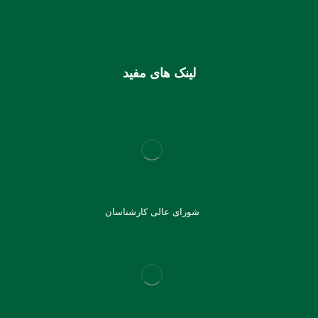
شماره کارت (ملی) کانون
6037997599715118
لینک های مفید
شورای عالی کارشناسان