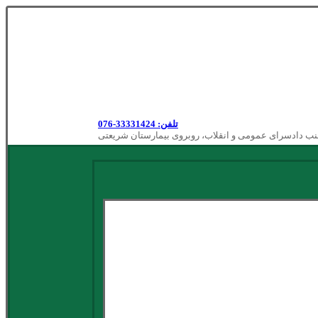
تلفن: 33331424-076
نب دادسرای عمومی و انقلاب، روبروی بیمارستان شریعتی