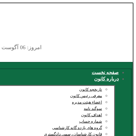
امروز: 06 آگوست 2026
صفحه نخست
درباره کانون
تاریخچه کانون
معرفی رئیس کانون
اعضاء هیئت مدیره
سوگند نامه
اهداف کانون
شماره حساب
گروه های یازده گانه کارشناسی
قانون کارشناسان رسمی دادگستری