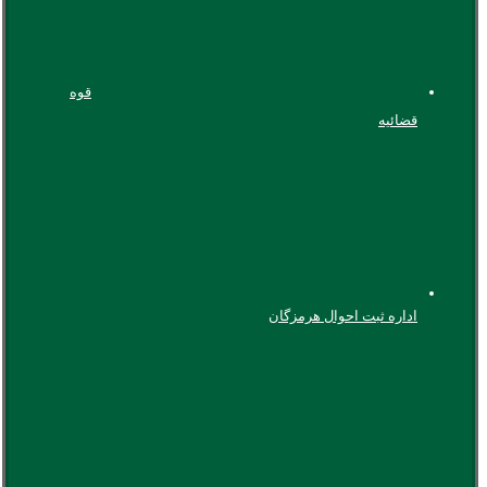
قوه
قضائیه
اداره ثبت احوال هرمزگان