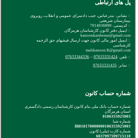
پل های ارتباطی
:: نشانی: بندرعباس، جنب دادسرای عمومی و انقلاب، روبروی
بیمارستان شریعتی
:: کدپستی: 7914936899
:: ایمیل دفتر کانون کارشناسان هرمزگان
kanoonkarshenas@gmail.com
:: ایمیل امور مالی کانون جهت ارسال فیشهای حق الزحمه
کارشناسی
malikanoon.K@gmail.com
:: تلفن:
07633331424
–
07633344336
:: نمابر:
07633331435
شماره حساب کانون
شماره حساب بانک ملی بنام کانون کارشناسان رسمی دادگستری
استان هرمزگان
0106355925003
شماره شبا
IR810170000000106355925003
شماره کارت (ملی) کانون
6037997599715118