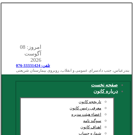
امروز: 08
آگوست
2026
تلفن: 33331424-076
بندرعباس، جنب دادسرای عمومی و انقلاب، روبروی بیمارستان شریعتی
صفحه نخست
درباره کانون
تاریخچه کانون
معرفی رئیس کانون
اعضاء هیئت مدیره
سوگند نامه
اهداف کانون
شماره حساب