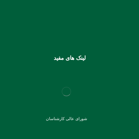
استان هرمزگان
0106355925003
شماره شبا
IR810170000000106355925003
شماره کارت (ملی) کانون
6037997599715118
لینک های مفید
شورای عالی کارشناسان