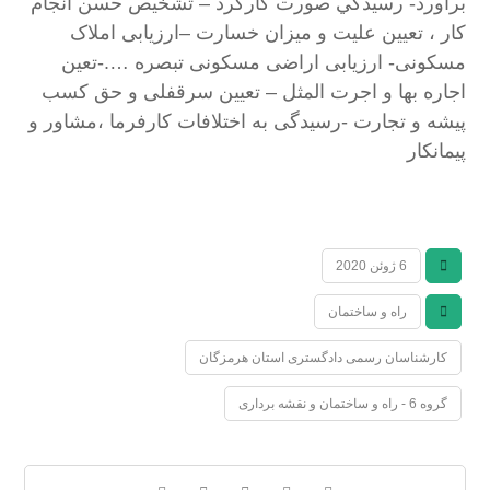
برآورد- رسيدگي صورت كاركرد – تشخيص حسن انجام
كار ، تعيين عليت و ميزان خسارت –ارزیابی املاک
مسکونی- ارزیابی اراضی مسکونی تبصره ….-تعین
اجاره بها و اجرت المثل – تعیین سرقفلی و حق کسب
پیشه و تجارت -رسیدگی به اختلافات کارفرما ،مشاور و
پیمانکار
6 ژوئن 2020
راه و ساختمان
کارشناسان رسمی دادگستری استان هرمزگان
گروه 6 - راه و ساختمان و نقشه برداری