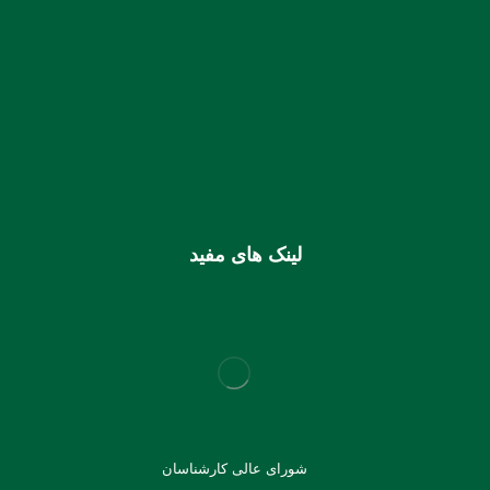
شماره حساب بانک ملی بنام کانون کارشناسان رسمی دادگستری
استان هرمزگان
0106355925003
شماره شبا
IR810170000000106355925003
شماره کارت (ملی) کانون
6037997599715118
لینک های مفید
شورای عالی کارشناسان