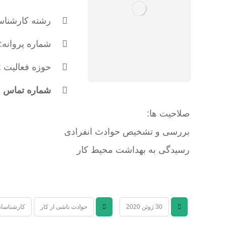
رشته کارشناس
شماره پروانه: 311
حوزه فعالیت :
شماره تماس : 173611171
صلاحیت ها:
بررسی و تشخیص حوادث انفرادی
رسیدگی به بهداشت محیط کار
30 ژوئن 2020
حوادث ناشی از کار
کارشناسان