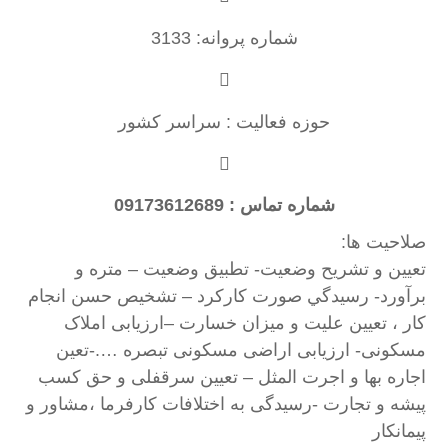
شماره پروانه: 3133
حوزه فعالیت : سراسر کشور
شماره تماس : 09173612689
صلاحیت ها:
تعيين و تشريح وضعيت- تطبيق وضعيت – متره و
برآورد- رسيدگي صورت كاركرد – تشخيص حسن انجام
كار ، تعيين عليت و ميزان خسارت –ارزیابی املاک
مسکونی- ارزیابی اراضی مسکونی تبصره ….-تعین
اجاره بها و اجرت المثل – تعیین سرقفلی و حق کسب
پیشه و تجارت -رسیدگی به اختلافات کارفرما ،مشاور و
پیمانکار