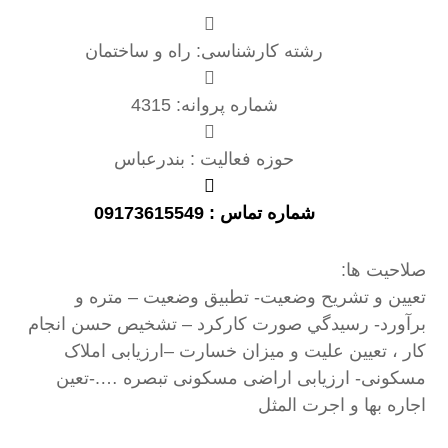
رشته کارشناسی: راه و ساختمان
شماره پروانه: 4315
حوزه فعالیت : بندرعباس
شماره تماس : 09173615549
صلاحیت ها:
تعيين و تشريح وضعيت- تطبيق وضعيت – متره و
برآورد- رسيدگي صورت كاركرد – تشخيص حسن انجام
كار ، تعيين عليت و ميزان خسارت –ارزیابی املاک
مسکونی- ارزیابی اراضی مسکونی تبصره ….-تعین
اجاره بها و اجرت المثل