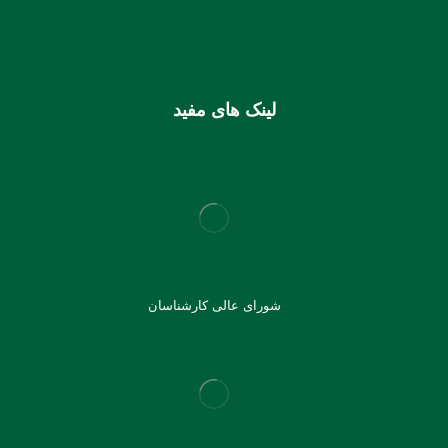
شماره کارت (ملی) کانون
6037997599715118
لینک های مفید
شورای عالی کارشناسان