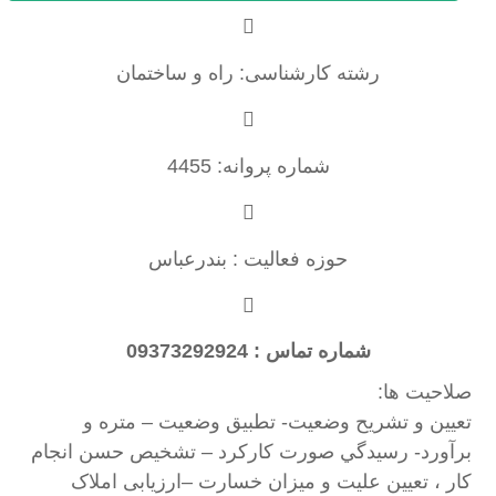
رشته کارشناسی: راه و ساختمان
شماره پروانه: 4455
حوزه فعالیت : بندرعباس
شماره تماس : 09373292924
صلاحیت ها:
تعيين و تشريح وضعيت- تطبيق وضعيت – متره و
برآورد- رسيدگي صورت كاركرد – تشخيص حسن انجام
كار ، تعيين عليت و ميزان خسارت –ارزیابی املاک