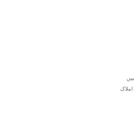
ین
املاک