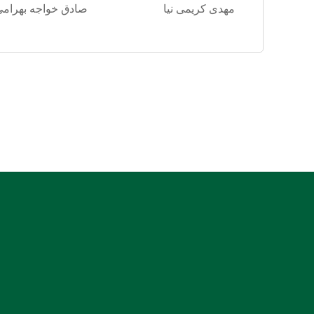
مهدی کریمی نیا
صادق خواجه بهرامی
:: نشانی: بندرعباس، جنب دادسرای عمومی و انقلاب، روبروی
بیمارستان شریعتی
:: کدپستی: 7914936899
:: ایمیل دفتر کانون کارشناسان هرمزگان