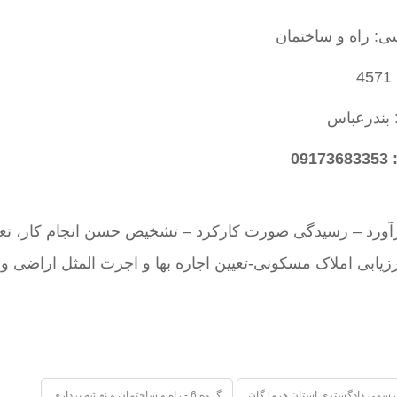
ی: راه و ساختمان
4
 بندرعباس
09
رآورد – رسیدگی صورت کارکرد – تشخیص حسن انجام کار، تعی
ابی املاک مسکونی-تعیین اجاره بها و اجرت المثل اراضی و 
رسمی دادگستری استان هرمزگان
گروه 6 - راه و ساختمان و نقشه برداری