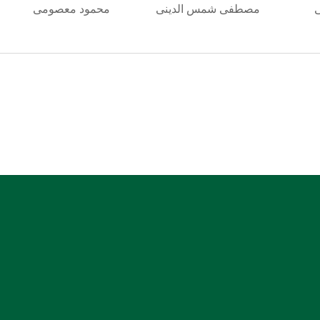
مصطفی شمس الدینی
محمود معصومی
شماره حساب بانک ملی بنام کانون کارشناسان رسمی
دادگستری استان هرمزگان
0106355925003
شماره شبا