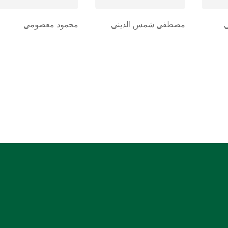
مصطفی شمس الدینی
محمود معصومی
شماره حساب بانک ملی بنام کانون کارشناسان رسمی
دادگستری استان هرمزگان
0106355925003