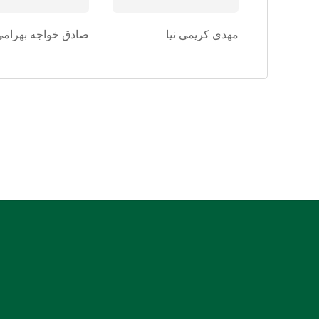
مهدی کریمی نیا
صادق خواجه بهرامی
:: نشانی: بندرعباس، جنب دادسرای عمومی و انقلاب، روبروی
بیمارستان شریعتی
:: کدپستی: 7914936899