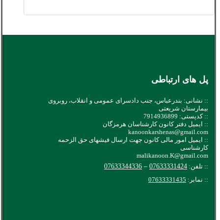
پل های ارتباطی
:: نشانی: بندرعباس، جنب دادسرای عمومی و انقلاب، روبروی
بیمارستان شریعتی
:: کدپستی: 7914936899
:: ایمیل دفتر کانون کارشناسان هرمزگان
kanoonkarshenas@gmail.com
:: ایمیل امور مالی کانون جهت ارسال فیشهای حق الزحمه
کارشناسی
malikanoon.K@gmail.com
:: تلفن:
07633331424
–
07633344336
:: نمابر:
07633331435