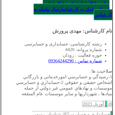
تماس با کارشناس
تماس با کارشناس
ارسال پیامک به کارشناس
ارسال پیامک به
کارشناس
نام کارشناس: مهدی پرورش
رشته کارشناسی: حسابداری و حسابرسی
شماره پروانه: 4420
حوزه فعالیت : رودان
شماره تماس : 09364244290
صلاحیت ها:
1-رسيدگي و حسابرسي امورخدماتي و بازرگاني
اشخاص حقيقي و حقوقي 2-حسابداري و حسابرسي
موسسات و نهادهاي عمومي غير دولتي از جمله
بنيادها ، شهرداريها و ساير موسسات عام المنفعه
18 آوریل 2023
حسابداری و حسابرسی
کارشناسان رسمی