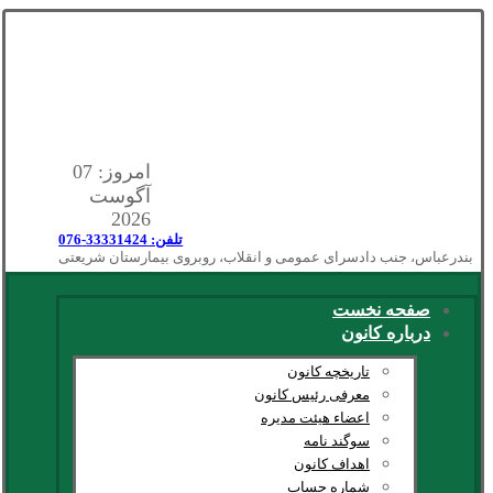
امروز: 07
آگوست
2026
تلفن: 33331424-076
بندرعباس، جنب دادسرای عمومی و انقلاب، روبروی بیمارستان شریعتی
صفحه نخست
درباره کانون
تاریخچه کانون
معرفی رئیس کانون
اعضاء هیئت مدیره
سوگند نامه
اهداف کانون
شماره حساب