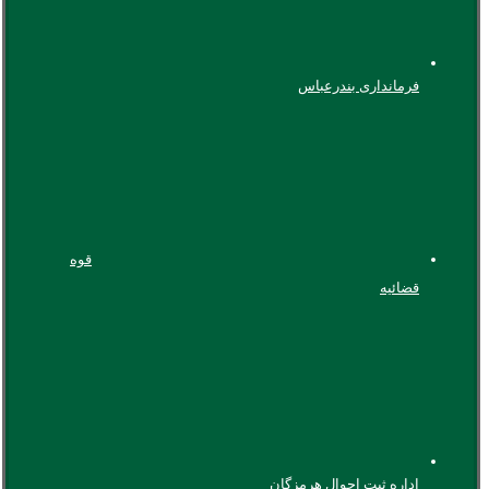
فرمانداری بندرعباس
قوه
قضائیه
اداره ثبت احوال هرمزگان