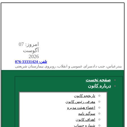
امروز: 07
آگوست
2026
تلفن: 33331424-076
بندرعباس، جنب دادسرای عمومی و انقلاب، روبروی بیمارستان شریعتی
صفحه نخست
درباره کانون
تاریخچه کانون
معرفی رئیس کانون
اعضاء هیئت مدیره
سوگند نامه
اهداف کانون
شماره حساب