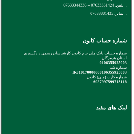
:: تلفن:
07633331424
–
07633344336
:: نمابر:
07633331435
شماره حساب کانون
شماره حساب بانک ملی بنام کانون کارشناسان رسمی دادگستری
استان هرمزگان
0106355925003
شماره شبا
IR810170000000106355925003
شماره کارت (ملی) کانون
6037997599715118
لینک های مفید