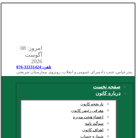
امروز: 08
آگوست
2026
تلفن: 33331424-076
بندرعباس، جنب دادسرای عمومی و انقلاب، روبروی بیمارستان شریعتی
صفحه نخست
درباره کانون
تاریخچه کانون
معرفی رئیس کانون
اعضاء هیئت مدیره
سوگند نامه
اهداف کانون
شماره حساب