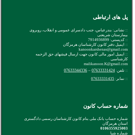
پل های ارتباطی
:: نشانی: بندرعباس، جنب دادسرای عمومی و انقلاب، روبروی
بیمارستان شریعتی
:: کدپستی: 7914936899
:: ایمیل دفتر کانون کارشناسان هرمزگان
kanoonkarshenas@gmail.com
:: ایمیل امور مالی کانون جهت ارسال فیشهای حق الزحمه
کارشناسی
malikanoon.K@gmail.com
:: تلفن:
07633331424
–
07633344336
:: نمابر:
07633331435
شماره حساب کانون
شماره حساب بانک ملی بنام کانون کارشناسان رسمی دادگستری
استان هرمزگان
0106355925003
شماره شبا