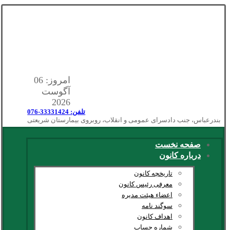
امروز: 06
آگوست
2026
تلفن: 33331424-076
بندرعباس، جنب دادسرای عمومی و انقلاب، روبروی بیمارستان شریعتی
صفحه نخست
درباره کانون
تاریخچه کانون
معرفی رئیس کانون
اعضاء هیئت مدیره
سوگند نامه
اهداف کانون
شماره حساب