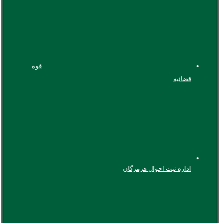
قوه
قضائیه
اداره ثبت احوال هرمزگان