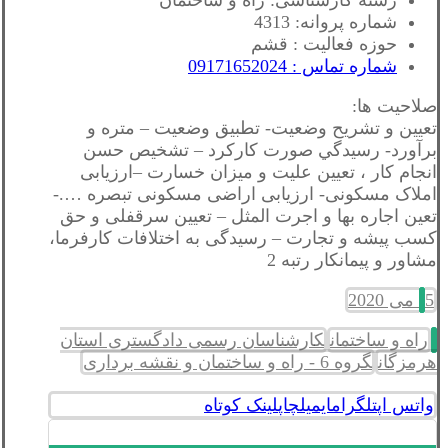
شماره پروانه: 4313
حوزه فعالیت : قشم
شماره تماس : 09171652024
صلاحیت ها:
تعيين و تشريح وضعيت- تطبيق وضعيت – متره و
برآورد- رسيدگي صورت كاركرد – تشخيص حسن
انجام كار ، تعيين عليت و ميزان خسارت –ارزیابی
املاک مسکونی- ارزیابی اراضی مسکونی تبصره ….-
تعین اجاره بها و اجرت المثل – تعیین سرقفلی و حق
کسب پیشه و تجارت – رسیدگی به اختلافات کارفرما،
مشاور و پیمانکار رتبه 2
5 می 2020
راه و ساختمان
کارشناسان رسمی دادگستری استان
هرمزگان
گروه 6 - راه و ساختمان و نقشه برداری
واتس اپ
تلگرام
ایمیل
چاپ
لینک کوتاه