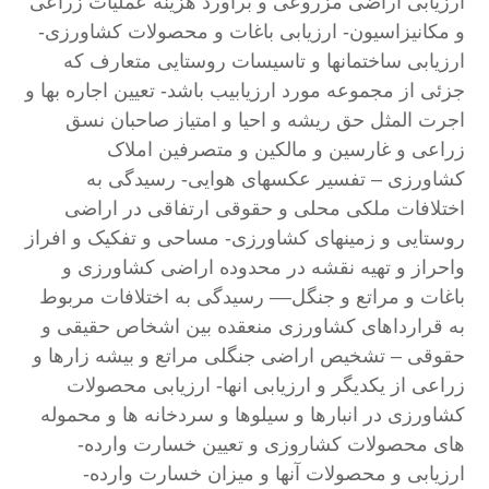
ارزیابی اراضی مزروعی و براورد هزینه عملیات زراعی
و مکانیزاسیون- ارزیابی باغات و محصولات کشاورزی-
ارزیابی ساختمانها و تاسیسات روستایی متعارف که
جزئی از مجموعه مورد ارزیابیب باشد- تعیین اجاره بها و
اجرت المثل حق ریشه و احیا و امتیاز صاحبان نسق
زراعی و غارسین و مالکین و متصرفین املاک
کشاورزی – تفسیر عکسهای هوایی- رسیدگی به
اختلافات ملکی محلی و حقوقی ارتفاقی در اراضی
روستایی و زمینهای کشاورزی- مساحی و تفکیک و افراز
واحراز و تهیه نقشه در محدوده اراضی کشاورزی و
باغات و مراتع و جنگل–– رسیدگی به اختلافات مربوط
به قرارداهای کشاورزی منعقده بین اشخاص حقیقی و
حقوقی – تشخیص اراضی جنگلی مراتع و بیشه زارها و
زراعی از یکدیگر و ارزیابی انها- ارزیابی محصولات
کشاورزی در انبارها و سیلوها و سردخانه ها و محموله
های محصولات کشاروزی و تعیین خسارت وارده-
ارزیابی و محصولات آنها و میزان خسارت وارده-