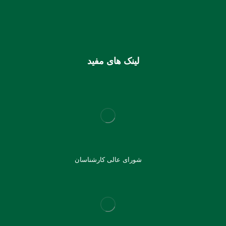
IR810170000000106355925003
شماره کارت (ملی) کانون
6037997599715118
لینک های مفید
شورای عالی کارشناسان