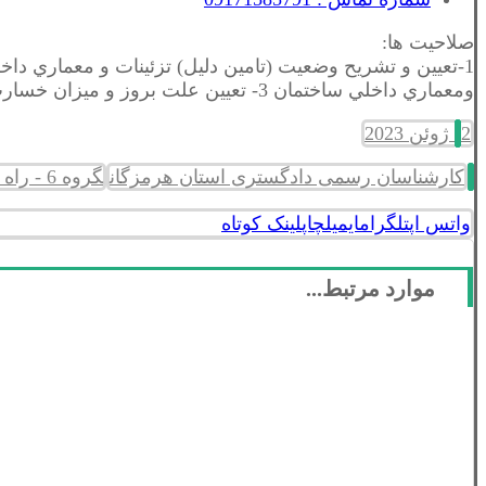
صلاحیت ها:
ومعماري داخلي ساختمان 3- تعيين علت بروز و ميزان خسارت وارده به تزئينات و معماري داخلي
2 ژوئن 2023
کارشناسان رسمی دادگستری استان هرمزگان
گروه 6 - راه و ساختمان و نقشه برداری
واتس اپ
تلگرام
ایمیل
چاپ
لینک کوتاه
موارد مرتبط...