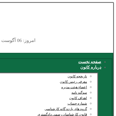
امروز: 06 آگوست 2026
صفحه نخست
درباره کانون
تاریخچه کانون
معرفی رئیس کانون
اعضاء هیئت مدیره
سوگند نامه
اهداف کانون
شماره حساب
گروه های یازده گانه کارشناسی
قانون کارشناسان رسمی دادگستری