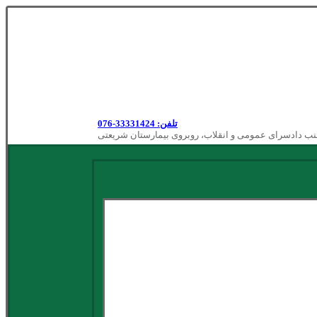
تلفن: 33331424-076
نب دادسرای عمومی و انقلاب، روبروی بیمارستان شریعتی