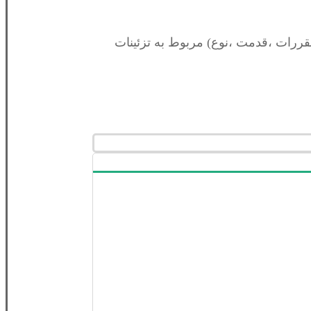
ت با( نقشه ، قرارداد، ضوابط ، مقررات ،قدمت ،نوع) مربوط به تزئينات