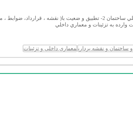
1-تعيين و تشريح وضعيت (تامين دليل) تزئينات و معماري داخلي ساختمان 2- تطبيق و ضعي
معماری داخلی و تزئینات