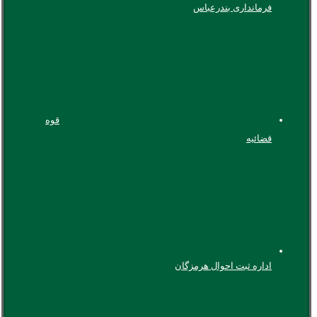
فرمانداری بندرعباس
قوه
قضائیه
اداره ثبت احوال هرمزگان