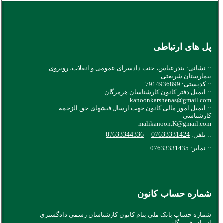
پل های ارتباطی
:: نشانی: بندرعباس، جنب دادسرای عمومی و انقلاب، روبروی
بیمارستان شریعتی
:: کدپستی: 7914936899
:: ایمیل دفتر کانون کارشناسان هرمزگان
kanoonkarshenas@gmail.com
:: ایمیل امور مالی کانون جهت ارسال فیشهای حق الزحمه
کارشناسی
malikanoon.K@gmail.com
:: تلفن:
07633331424
–
07633344336
:: نمابر:
07633331435
شماره حساب کانون
شماره حساب بانک ملی بنام کانون کارشناسان رسمی دادگستری
استان هرمزگان