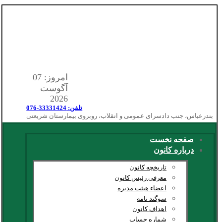
امروز: 07
آگوست
2026
تلفن: 33331424-076
بندرعباس، جنب دادسرای عمومی و انقلاب، روبروی بیمارستان شریعتی
صفحه نخست
درباره کانون
تاریخچه کانون
معرفی رئیس کانون
اعضاء هیئت مدیره
سوگند نامه
اهداف کانون
شماره حساب