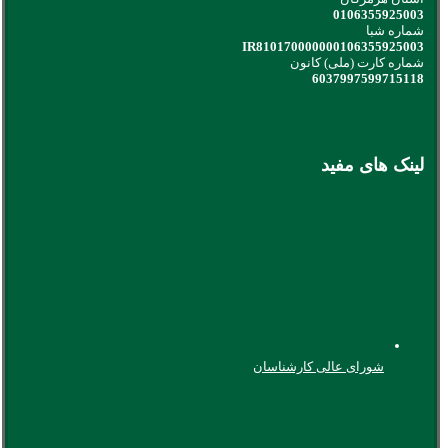
0106355925003
شماره شبا
IR810170000000106355925003
شماره کارت (ملی) کانون
6037997599715118
لینک های مفید
شورای عالی کارشناسان