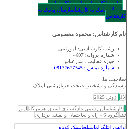
تماس با کارشناس
تماس با کارشناس
ارسال پیامک به کارشناس
ارسال پیامک به
کارشناس
نام کارشناس: محمود معصومی
رشته کارشناسی: امورثبتی
شماره پروانه: 4607
حوزه فعالیت : بندرعباس
شماره تماس : 09177677345
صلاحیت ها:
رسیدگی و تشخیص صحت جریان ثبتی املاک
13 ژوئن 2025
کارشناسان رسمی دادگستری استان هرمزگان
امور
ثبتی
گروه 6 - راه و ساختمان و نقشه برداری
واتس اپ
تلگرام
ایمیل
چاپ
لینک کوتاه