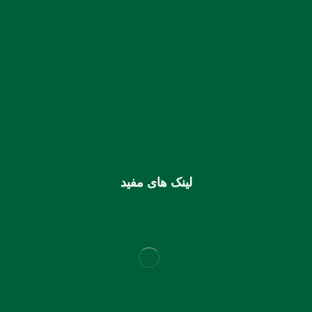
شماره حساب بانک ملی بنام کانون کارشناسان رسمی دادگستری
استان هرمزگان
0106355925003
شماره شبا
IR810170000000106355925003
شماره کارت (ملی) کانون
6037997599715118
لینک های مفید