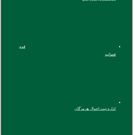
قوه
قضائیه
اداره ثبت احوال هرمزگان