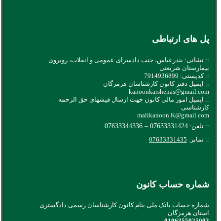
پل های ارتباطی
:: نشانی: بندرعباس، جنب دادسرای عمومی و انقلاب، روبروی
بیمارستان شریعتی
:: کدپستی: 7914936899
:: ایمیل دفتر کانون کارشناسان هرمزگان
kanoonkarshenas@gmail.com
:: ایمیل امور مالی کانون جهت ارسال فیشهای حق الزحمه
کارشناسی
malikanoon.K@gmail.com
:: تلفن:
07633331424
–
07633344336
:: نمابر:
07633331435
شماره حساب کانون
شماره حساب بانک ملی بنام کانون کارشناسان رسمی دادگستری
استان هرمزگان
0106355925003