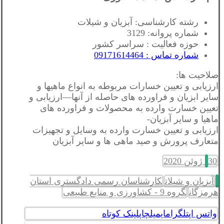
رشته کارشناسی: آبزیان و شیلات
شماره پروانه: 3129
حوزه فعالیت : سراسر کشور
شماره تماس : 09171614464
صلاحیت ها:
ارزیابی و تعیین خسارات مربوطه به انواع ماهیها و
سایر ابزیان و فراورده های حاصله از آنها—ارزیابی و
تعیین خسارت وارده به محصولات و فراورده های
ماهیا و سایر آبزیان-
ارزیابی و تعیین خسارت وارده به وسایل و تجهیزات
متعارف پرورش و صید ماهی ها و سایر آبزیان
30 ژوئن 2020
آبزیان و شیلات
کارشناسان رسمی دادگستری استان
هرمزگان
گروه 9 - کشاورزی و منابع طبیعی
واتس اپ
تلگرام
ایمیل
چاپ
لینک کوتاه