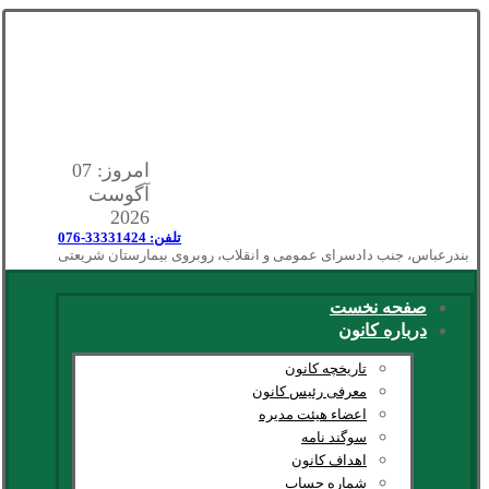
امروز: 07
آگوست
2026
تلفن: 33331424-076
بندرعباس، جنب دادسرای عمومی و انقلاب، روبروی بیمارستان شریعتی
صفحه نخست
درباره کانون
تاریخچه کانون
معرفی رئیس کانون
اعضاء هیئت مدیره
سوگند نامه
اهداف کانون
شماره حساب