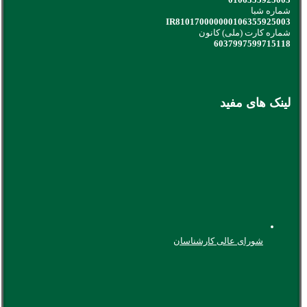
شماره شبا
IR810170000000106355925003
شماره کارت (ملی) کانون
6037997599715118
لینک های مفید
شورای عالی کارشناسان