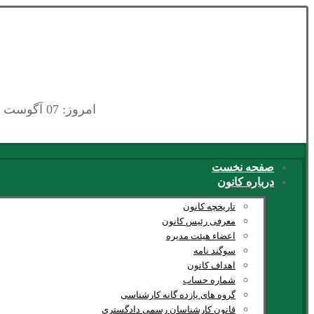
امروز: 07 آگوست 2026
صفحه نخست
درباره کانون
تاریخچه کانون
معرفی رئیس کانون
اعضاء هیئت مدیره
سوگند نامه
اهداف کانون
شماره حساب
گروه های یازده گانه کارشناسی
قانون کارشناسان رسمی دادگستری