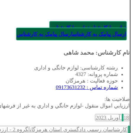
تماس با کارشناس
تماس با کارشناس
ارسال پیامک به کارشناس
ارسال پیامک به کارشناس
نام کارشناس: محمد شاهی
رشته کارشناسی: لوازم خانگی و اداری
شماره پروانه: 4327
حوزه فعالیت : هرمزگان
شماره تماس : 09173631232
صلاحیت ها:
ارزيابي اموال منقول -لوازم خانگي و اداري به غير از فرشه
18 آوریل 2023
کارشناسان رسمی دادگستری استان هرمزگان
گروه 2 - ارزشیابی اموال منقول