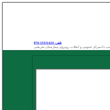
تلفن: 33331424-076
نب دادسرای عمومی و انقلاب، روبروی بیمارستان شریعتی