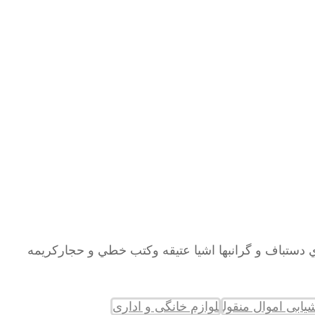
اي دستباف و گرانبها اشيا عتيقه وكتب خطي و حجاركريمه
لوازم خانگی و اداری