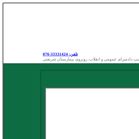
تلفن: 33331424-076
نب دادسرای عمومی و انقلاب، روبروی بیمارستان شریعتی