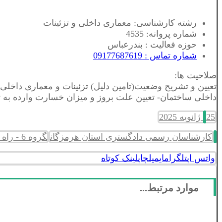
رشته کارشناسی: معماری داخلی و تزئینات
شماره پروانه: 4535
حوزه فعالیت : بندرعباس
شماره تماس : 09177687619
صلاحیت ها:
تعیین و تشریح وضعیت(تامین دلیل) تزئینات و معماری داخل
داخلی ساختمان- تعیین علت بروز و میزان خسارت وارده به ت
25 ژانویه 2025
کارشناسان رسمی دادگستری استان هرمزگان
گروه 6 - راه و ساختمان و نقشه برداری
واتس اپ
تلگرام
ایمیل
چاپ
لینک کوتاه
موارد مرتبط...