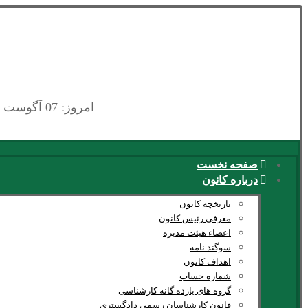
امروز: 07 آگوست 2026
صفحه نخست
درباره کانون
تاریخچه کانون
معرفی رئیس کانون
اعضاء هیئت مدیره
سوگند نامه
اهداف کانون
شماره حساب
گروه های یازده گانه کارشناسی
قانون کارشناسان رسمی دادگستری