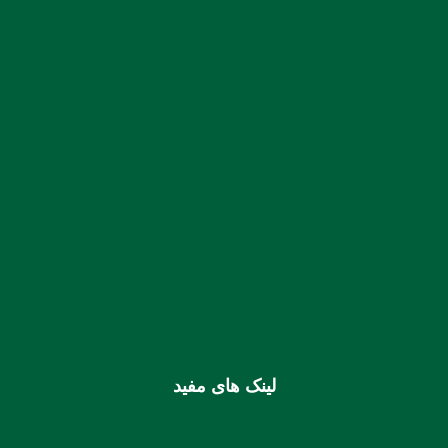
malikanoon.K@gmail.com
07633344336
–
07633331424
:: تلفن:
:: نمابر:
07633331435
شماره حساب بانک ملی بنام کانون کارشناسان رسمی دادگستری
استان هرمزگان
0106355925003
شماره شبا
IR810170000000106355925003
شماره کارت (ملی) کانون
6037997599715118
لینک های مفید