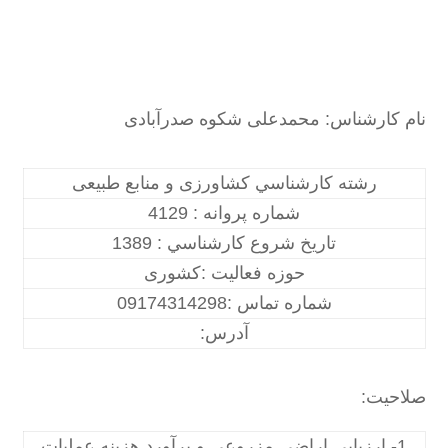
نام کارشناس: محمدعلی شکوه صدرآبادی
رشته كارشناسي کشاورزی و منابع طبیعی
شماره پروانه : 4129
تاريخ شروع كارشناسي : 1389
حوزه فعاليت :کشوری
شماره تماس :09174314298
آدرس:
صلاحیت:
1- ارزیابی اراضی مزروعی و برآورد هزینه عملیات