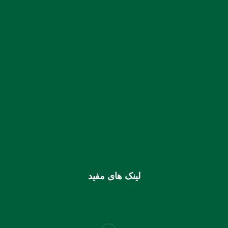
:: نمابر:
07633331435
شماره حساب بانک ملی بنام کانون کارشناسان رسمی دادگستری
استان هرمزگان
0106355925003
شماره شبا
IR810170000000106355925003
شماره کارت (ملی) کانون
6037997599715118
لینک های مفید