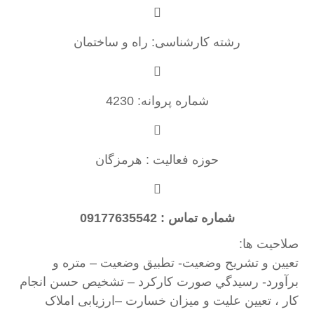
رشته کارشناسی: راه و ساختمان
شماره پروانه: 4230
حوزه فعالیت : هرمزگان
شماره تماس : 09177635542
صلاحیت ها:
تعيين و تشريح وضعيت- تطبيق وضعيت – متره و
برآورد- رسيدگي صورت كاركرد – تشخيص حسن انجام
كار ، تعيين عليت و ميزان خسارت –ارزیابی املاک