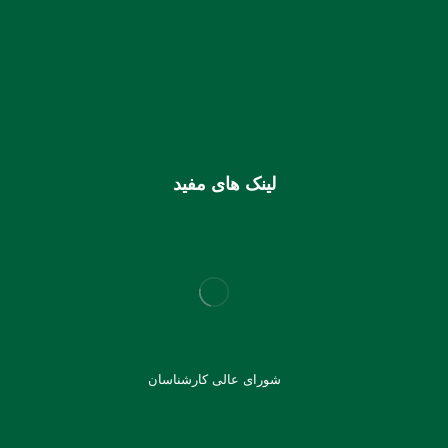
استان هرمزگان
0106355925003
شماره شبا
IR810170000000106355925003
شماره کارت (ملی) کانون
6037997599715118
لینک های مفید
شورای عالی کارشناسان