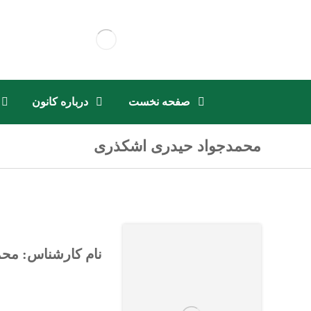
صفحه نخست
درباره کانون
محمدجواد حیدری اشکذری
نام کارشناس: مح