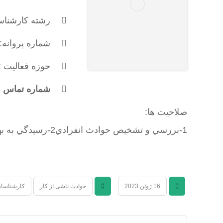
رشته کارشناس
شماره پروانه: 350
حوزه فعالیت :
شماره تماس : 131576395
صلاحیت ها:
1-بررسي و تشخيص حوادث انفرادي2-رسيدگي به بهداشت محيط كار
16 ژوئن 2023
حوادث ناشی از کار
کارشناسان