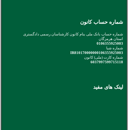
شماره حساب کانون
شماره حساب بانک ملی بنام کانون کارشناسان رسمی دادگستری
استان هرمزگان
0106355925003
شماره شبا
IR810170000000106355925003
شماره کارت (ملی) کانون
6037997599715118
لینک های مفید