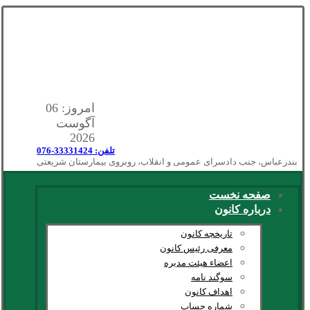
امروز: 06
آگوست
2026
تلفن: 33331424-076
بندرعباس، جنب دادسرای عمومی و انقلاب، روبروی بیمارستان شریعتی
صفحه نخست
درباره کانون
تاریخچه کانون
معرفی رئیس کانون
اعضاء هیئت مدیره
سوگند نامه
اهداف کانون
شماره حساب