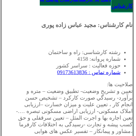
کارشناس
نام کارشناس: مجید عباس زاده پوری
رشته کارشناسی: راه و ساختمان
شماره پروانه: 4158
حوزه فعالیت : سراسر کشور
شماره تماس : 09173613836
صلاحیت ها:
تعيين و تشريح وضعيت- تطبيق وضعيت – متره و
برآورد- رسيدگي صورت كاركرد – تشخيص حسن
انجام كار ، تعيين عليت و ميزان خسارت –ارزیابی
املاک مسکونی- ارزیابی اراضی مسکونی تبصره ….-
تعین اجاره بها و اجرت المثل – تعیین سرقفلی و حق
کسب پیشه و تجارت -رسیدگی به اختلافات کارفرما
،مشاور و پیمانکار – تفسیر عکس های هوایی