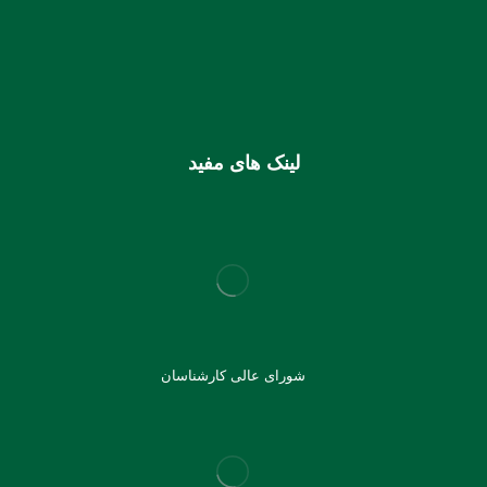
شماره شبا
IR810170000000106355925003
شماره کارت (ملی) کانون
6037997599715118
لینک های مفید
شورای عالی کارشناسان