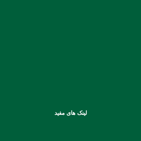
07633344336
–
07633331424
:: تلفن:
:: نمابر:
07633331435
شماره حساب بانک ملی بنام کانون کارشناسان رسمی دادگستری
استان هرمزگان
0106355925003
شماره شبا
IR810170000000106355925003
شماره کارت (ملی) کانون
6037997599715118
لینک های مفید