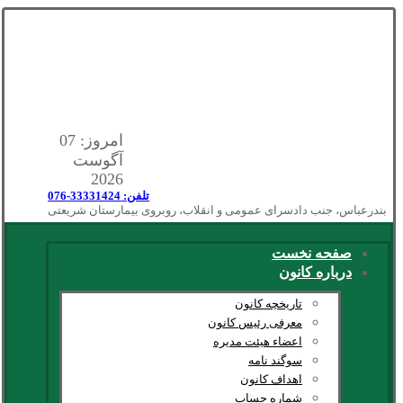
امروز: 07
آگوست
2026
تلفن: 33331424-076
بندرعباس، جنب دادسرای عمومی و انقلاب، روبروی بیمارستان شریعتی
صفحه نخست
درباره کانون
تاریخچه کانون
معرفی رئیس کانون
اعضاء هیئت مدیره
سوگند نامه
اهداف کانون
شماره حساب