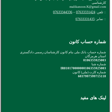
کارشناسی
malikanoon.K@gmail.com
:: تلفن:
07633331424
–
07633344336
:: نمابر:
07633331435
شماره حساب کانون
شماره حساب بانک ملی بنام کانون کارشناسان رسمی دادگستری
استان هرمزگان
0106355925003
شماره شبا
IR810170000000106355925003
شماره کارت (ملی) کانون
6037997599715118
لینک های مفید