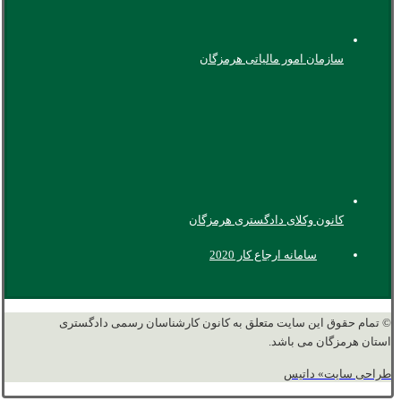
سازمان امور مالیاتی هرمزگان
کانون وکلای دادگستری هرمزگان
سامانه ارجاع کار 2020
© تمام حقوق این سایت متعلق به کانون کارشناسان رسمی دادگستری
استان هرمزگان می باشد.
طراحی سایت» داتیس