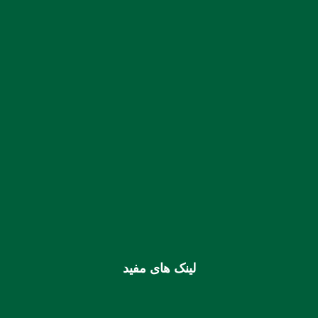
malikanoon.K@gmail.com
07633344336
–
07633331424
:: تلفن:
:: نمابر:
07633331435
شماره حساب بانک ملی بنام کانون کارشناسان رسمی دادگستری
استان هرمزگان
0106355925003
شماره شبا
IR810170000000106355925003
شماره کارت (ملی) کانون
6037997599715118
لینک های مفید