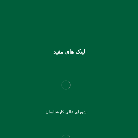
0106355925003
شماره شبا
IR810170000000106355925003
شماره کارت (ملی) کانون
6037997599715118
لینک های مفید
شورای عالی کارشناسان