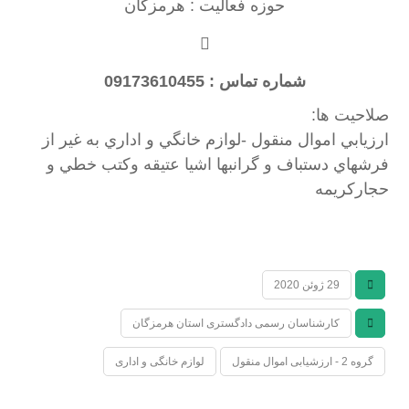
حوزه فعالیت : هرمزگان
شماره تماس : 09173610455
صلاحیت ها:
ارزيابي اموال منقول -لوازم خانگي و اداري به غير از
فرشهاي دستباف و گرانبها اشيا عتيقه وكتب خطي و
حجاركريمه
29 ژوئن 2020
کارشناسان رسمی دادگستری استان هرمزگان
گروه 2 - ارزشیابی اموال منقول
لوازم خانگی و اداری