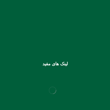
شماره حساب بانک ملی بنام کانون کارشناسان رسمی دادگستری
استان هرمزگان
0106355925003
شماره شبا
IR810170000000106355925003
شماره کارت (ملی) کانون
6037997599715118
لینک های مفید