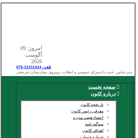
امروز: 09
آگوست
2026
تلفن: 33331424-076
بندرعباس، جنب دادسرای عمومی و انقلاب، روبروی بیمارستان شریعتی
صفحه نخست
درباره کانون
تاریخچه کانون
معرفی رئیس کانون
اعضاء هیئت مدیره
سوگند نامه
اهداف کانون
شماره حساب