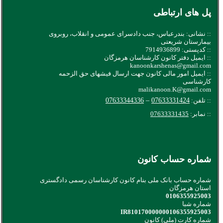
پل های ارتباطی
:: نشانی: بندرعباس، جنب دادسرای عمومی و انقلاب، روبروی
بیمارستان شریعتی
:: کدپستی: 7914936899
:: ایمیل دفتر کانون کارشناسان هرمزگان
kanoonkarshenas@gmail.com
:: ایمیل امور مالی کانون جهت ارسال فیشهای حق الزحمه
کارشناسی
malikanoon.K@gmail.com
:: تلفن:
07633331424
–
07633344336
:: نمابر:
07633331435
شماره حساب کانون
شماره حساب بانک ملی بنام کانون کارشناسان رسمی دادگستری
استان هرمزگان
0106355925003
شماره شبا
IR810170000000106355925003
شماره کارت (ملی) کانون