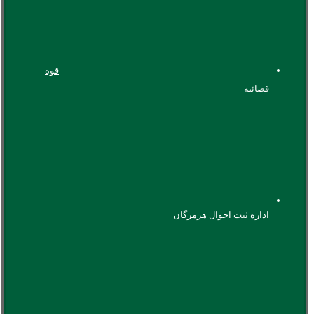
قوه
قضائیه
اداره ثبت احوال هرمزگان