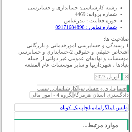
رشته کارشناسی: حسابداری و حسابرسی
شماره پروانه: 4469
حوزه فعالیت : بندرعباس
شماره تماس : 09171684898
صلاحیت ها:
1-رسيدگي و حسابرسي امورخدماتي و بازرگاني
اشخاص حقيقي و حقوقي 2-حسابداري و حسابرسي
موسسات و نهادهاي عمومي غير دولتي از جمله
بنيادها ، شهرداريها و ساير موسسات عام المنفعه
18 آوریل 2023
حسابداری و حسابرسی
کارشناسان رسمی
دادگستری استان هرمزگان
گروه 4 - امور مالی
واتس اپ
تلگرام
ایمیل
چاپ
لینک کوتاه
موارد مرتبط...