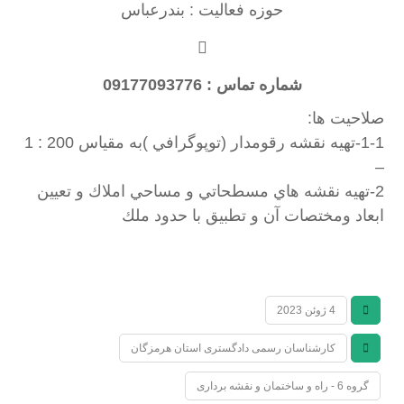
حوزه فعالیت : بندرعباس
شماره تماس : 09177093776
صلاحیت ها:
1-1-تهيه نقشه رقومدار (توپوگرافي )به مقياس 200 : 1
–
2-تهيه نقشه هاي مسطحاتي و مساحي املاك و تعيين
ابعاد ومختصات آن و تطبيق با حدود ملك
4 ژوئن 2023
کارشناسان رسمی دادگستری استان هرمزگان
گروه 6 - راه و ساختمان و نقشه برداری