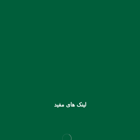
:: نمابر:
07633331435
شماره حساب بانک ملی بنام کانون کارشناسان رسمی دادگستری
استان هرمزگان
0106355925003
شماره شبا
IR810170000000106355925003
شماره کارت (ملی) کانون
6037997599715118
لینک های مفید