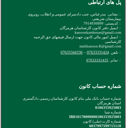
پل های ارتباطی
:: نشانی: بندرعباس، جنب دادسرای عمومی و انقلاب، روبروی
بیمارستان شریعتی
:: کدپستی: 7914936899
:: ایمیل دفتر کانون کارشناسان هرمزگان
kanoonkarshenas@gmail.com
:: ایمیل امور مالی کانون جهت ارسال فیشهای حق الزحمه
کارشناسی
malikanoon.K@gmail.com
:: تلفن:
07633331424
–
07633344336
:: نمابر:
07633331435
شماره حساب کانون
شماره حساب بانک ملی بنام کانون کارشناسان رسمی دادگستری
استان هرمزگان
0106355925003
شماره شبا
IR810170000000106355925003
شماره کارت (ملی) کانون
6037997599715118