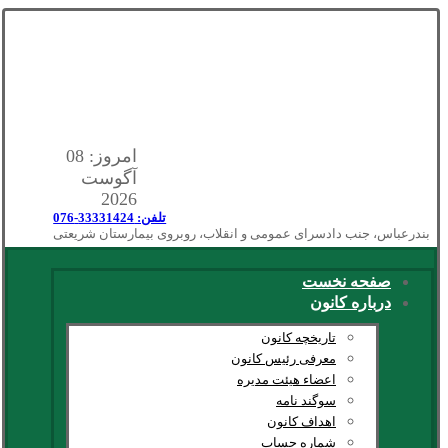
امروز: 08
آگوست
2026
تلفن: 33331424-076
بندرعباس، جنب دادسرای عمومی و انقلاب، روبروی بیمارستان شریعتی
صفحه نخست
درباره کانون
تاریخچه کانون
معرفی رئیس کانون
اعضاء هیئت مدیره
سوگند نامه
اهداف کانون
شماره حساب