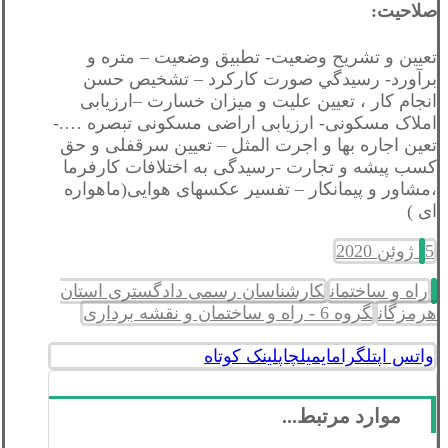
صلاحیت:
تعيين و تشريح وضعيت- تطبيق وضعيت – متره و
برآورد- رسيدگي صورت كاركرد – تشخيص حسن
انجام كار ، تعيين عليت و ميزان خسارت –ارزیابی
املاک مسکونی- ارزیابی اراضی مسکونی تبصره ….-
تعین اجاره بها و اجرت المثل – تعیین سرقفلی و حق
کسب پیشه و تجارت -رسیدگی به اختلافات کارفرما
،مشاور و پیمانکار – تفسیر عکسهای هوایی(ماهواره
ای )
5 ژوئن 2020
راه و ساختمان
کارشناسان رسمی دادگستری استان
هرمزگان
گروه 6 - راه و ساختمان و نقشه برداری
واتس اپ
تلگرام
ایمیل
چاپ
لینک کوتاه
موارد مرتبط...