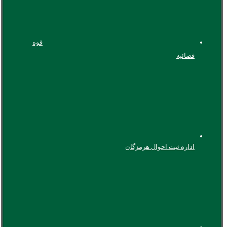
قوه
قضائیه
اداره ثبت احوال هرمزگان