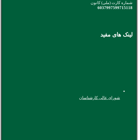
شماره کارت (ملی) کانون
6037997599715118
لینک های مفید
شورای عالی کارشناسان