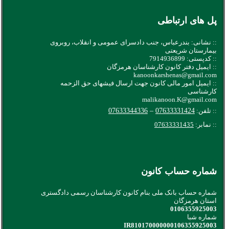
پل های ارتباطی
:: نشانی: بندرعباس، جنب دادسرای عمومی و انقلاب، روبروی
بیمارستان شریعتی
:: کدپستی: 7914936899
:: ایمیل دفتر کانون کارشناسان هرمزگان
kanoonkarshenas@gmail.com
:: ایمیل امور مالی کانون جهت ارسال فیشهای حق الزحمه
کارشناسی
malikanoon.K@gmail.com
:: تلفن:
07633331424
–
07633344336
:: نمابر:
07633331435
شماره حساب کانون
شماره حساب بانک ملی بنام کانون کارشناسان رسمی دادگستری
استان هرمزگان
0106355925003
شماره شبا
IR810170000000106355925003