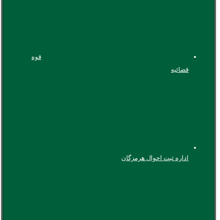
قوه
قضائیه
اداره ثبت احوال هرمزگان