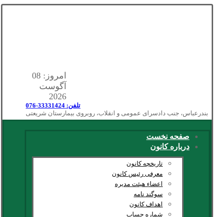
امروز: 08
آگوست
2026
تلفن: 33331424-076
بندرعباس، جنب دادسرای عمومی و انقلاب، روبروی بیمارستان شریعتی
صفحه نخست
درباره کانون
تاریخچه کانون
معرفی رئیس کانون
اعضاء هیئت مدیره
سوگند نامه
اهداف کانون
شماره حساب