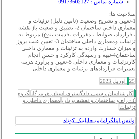
شماره تماس : 09173602127
صلاحیت ها:
1-تعيين و تشريح وضعيت (تامين دليل) تزئينات و
معماري داخلي ساختمان 2- تطبيق و ضعيت با( نقشه
، قرارداد، ضوابط ، مقررات ،قدمت ،نوع) مربوط به
تزئينات ومعماري داخلي ساختمان 3- تعيين علت بروز
و ميزان خسارت وارده به تزئينات و معماري داخلي
ساختمان4-تهیه و رسیدگی کارکرد و حسن انجام
کارتزئینات و معماری داخلی 5-تعیین و برآورد هزینه
تعمیرات قراردادهای تزئینات و معماری داخلی
25 آوریل 2023
کارشناسان رسمی دادگستری استان هرمزگان
گروه
6 - راه و ساختمان و نقشه برداری
معماری داخلی و
تزئینات
واتس اپ
تلگرام
ایمیل
چاپ
لینک کوتاه
موارد مرتبط...