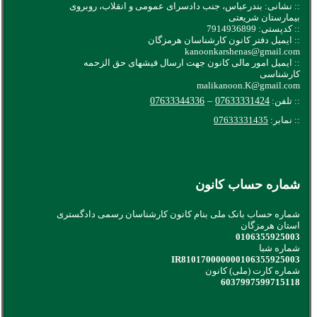
:: نشانی: بندرعباس، جنب دادسرای عمومی و انقلاب، روبروی
بیمارستان شریعتی
:: کدپستی: 7914936899
:: ایمیل دفتر کانون کارشناسان هرمزگان
kanoonkarshenas@gmail.com
:: ایمیل امور مالی کانون جهت ارسال فیشهای حق الزحمه
کارشناسی
malikanoon.K@gmail.com
:: تلفن:
07633331424
–
07633344336
:: نمابر:
07633331435
شماره حساب کانون
شماره حساب بانک ملی بنام کانون کارشناسان رسمی دادگستری
استان هرمزگان
0106355925003
شماره شبا
IR810170000000106355925003
شماره کارت (ملی) کانون
6037997599715118