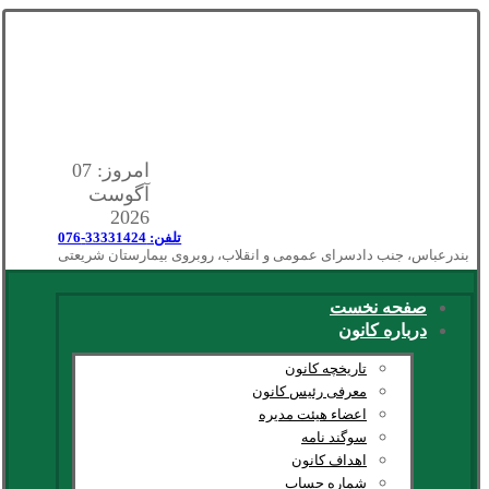
امروز: 07
آگوست
2026
تلفن: 33331424-076
بندرعباس، جنب دادسرای عمومی و انقلاب، روبروی بیمارستان شریعتی
صفحه نخست
درباره کانون
تاریخچه کانون
معرفی رئیس کانون
اعضاء هیئت مدیره
سوگند نامه
اهداف کانون
شماره حساب