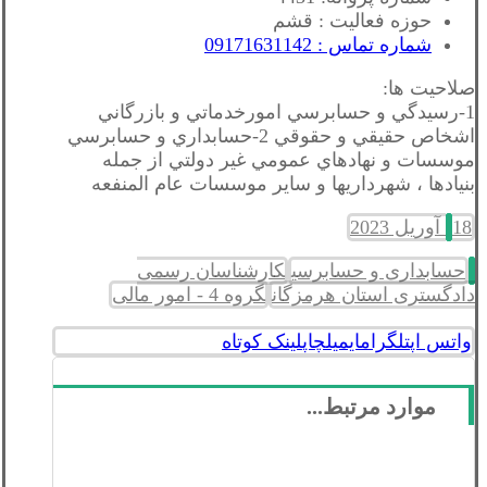
حوزه فعالیت : قشم
شماره تماس : 09171631142
صلاحیت ها:
1-رسيدگي و حسابرسي امورخدماتي و بازرگاني
اشخاص حقيقي و حقوقي 2-حسابداري و حسابرسي
موسسات و نهادهاي عمومي غير دولتي از جمله
بنيادها ، شهرداريها و ساير موسسات عام المنفعه
18 آوریل 2023
حسابداری و حسابرسی
کارشناسان رسمی
دادگستری استان هرمزگان
گروه 4 - امور مالی
واتس اپ
تلگرام
ایمیل
چاپ
لینک کوتاه
موارد مرتبط...