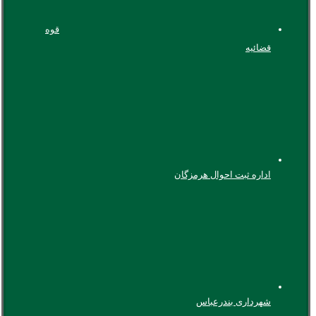
قوه
قضائیه
اداره ثبت احوال هرمزگان
شهرداری بندرعباس