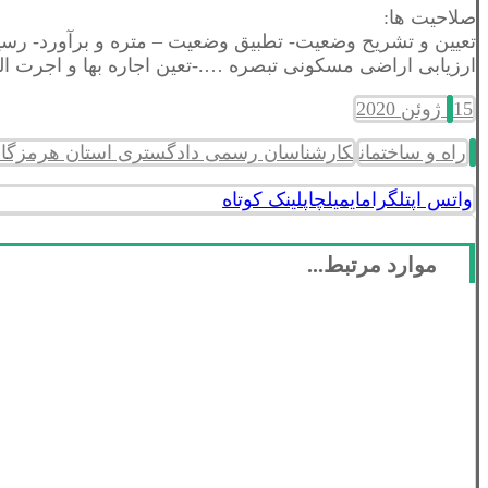
صلاحیت ها:
تعيين و تشريح وضعيت- تطبيق وضعيت – متره و برآورد- رس
ارزیابی اراضی مسکونی تبصره ….-تعین اجاره بها و اجرت ال
15 ژوئن 2020
راه و ساختمان
کارشناسان رسمی دادگستری استان هرمزگان
واتس اپ
تلگرام
ایمیل
چاپ
لینک کوتاه
موارد مرتبط...