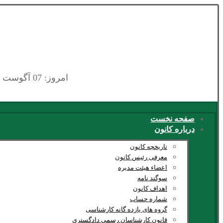
امروز: 07 آگوست 2026
صفحه نخست
درباره کانون
تاریخچه کانون
معرفی رئیس کانون
اعضاء هیئت مدیره
سوگند نامه
اهداف کانون
شماره حساب
گروه های یازده گانه کارشناسی
قانون کارشناسان رسمی دادگستری