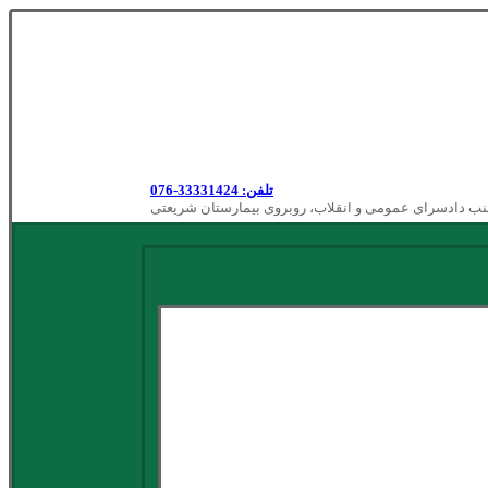
تلفن: 33331424-076
نب دادسرای عمومی و انقلاب، روبروی بیمارستان شریعتی