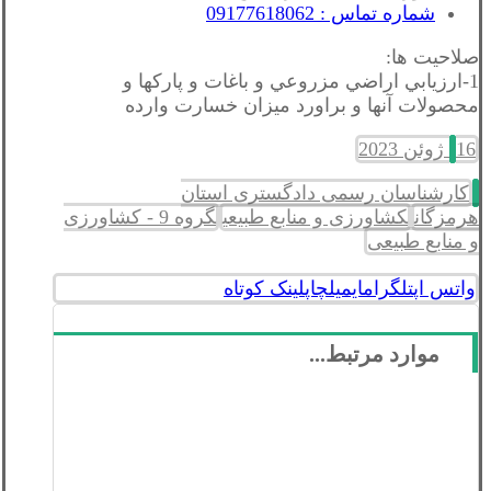
شماره تماس : 09177618062
صلاحیت ها:
1-ارزيابي اراضي مزروعي و باغات و پاركها و
محصولات آنها و براورد ميزان خسارت وارده
16 ژوئن 2023
کارشناسان رسمی دادگستری استان
هرمزگان
کشاورزی و منابع طبیعی
گروه 9 - کشاورزی
و منابع طبیعی
واتس اپ
تلگرام
ایمیل
چاپ
لینک کوتاه
موارد مرتبط...