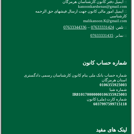
:: ایمیل دفتر کانون کارشناسان هرمزگان
kanoonkarshenas@gmail.com
:: ایمیل امور مالی کانون جهت ارسال فیشهای حق الزحمه
کارشناسی
malikanoon.K@gmail.com
:: تلفن:
07633331424
–
07633344336
:: نمابر:
07633331435
شماره حساب کانون
شماره حساب بانک ملی بنام کانون کارشناسان رسمی دادگستری
استان هرمزگان
0106355925003
شماره شبا
IR810170000000106355925003
شماره کارت (ملی) کانون
6037997599715118
لینک های مفید