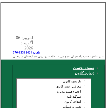
امروز: 06
آگوست
2026
تلفن: 33331424-076
بندرعباس، جنب دادسرای عمومی و انقلاب، روبروی بیمارستان شریعتی
صفحه نخست
درباره کانون
تاریخچه کانون
معرفی رئیس کانون
اعضاء هیئت مدیره
سوگند نامه
اهداف کانون
شماره حساب